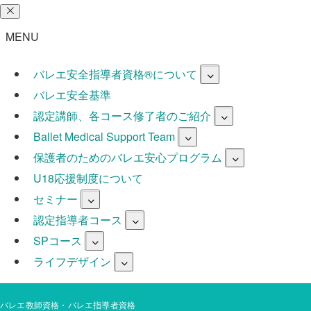
MENU
バレエ安全指導者資格®︎について
バレエ安全基準
認定講師、各コース修了者のご紹介
Ballet Medical Support Team
保護者のためのバレエ安心プログラム
U18応援制度について
セミナー
認定指導者コース
SPコース
ライフデザイン
バレエ教師資格・バレエ指導者資格