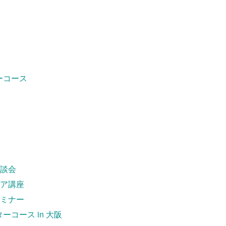
ーコース
談会
ア講座
ミナー
コース in 大阪