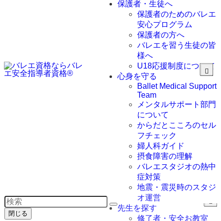
エ指導コース
リトミック・ネ
ライフ&ワーク
保護者・生徒へ
ベーシック講座
クスト
保護者のためのバレエ
プロフェッショ
バレエ姿勢ベー
安心プログラム
ナル講座
シックインストラ
保護者の方へ
クターコース
バレエを習う生徒の皆
バレエ専門トレ
様へ
ーナーコース
U18応援制度について
メディカルシニ
心身を守る
アバレエコース
Ballet Medical Support
心のサポーター
Team
withバレエ コース
メンタルサポート部門
について
からだとこころのセル
フチェック
婦人科ガイド
摂食障害の理解
バレエスタジオの熱中
症対策
地震・震災時のスタジ
オ運営
先生を探す
閉じる
修了者・安全お教室