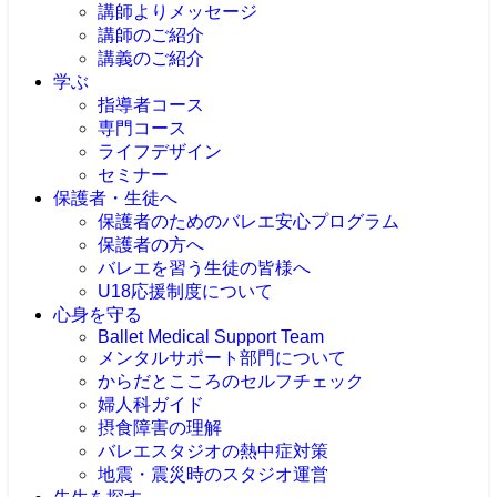
講師よりメッセージ
講師のご紹介
講義のご紹介
学ぶ
指導者コース
専門コース
バレエ安全指導者養成スクール
はじめてのバレエ指導コース
ライフデザイン
指導者のための解剖学コース
ベーシック講座
リトミック・ネクスト
セミナー
Blooming Mind
プロフェッショナル講座
バレエ姿勢ベーシックインストラクターコー
ライフ&ワーク
保護者・生徒へ
ス
保護者のためのバレエ安心プログラム
バレエ専門トレーナーコース
保護者の方へ
メディカルシニアバレエコース
バレエを習う生徒の皆様へ
心のサポーターwithバレエ コース
U18応援制度について
心身を守る
Ballet Medical Support Team
メンタルサポート部門について
からだとこころのセルフチェック
婦人科ガイド
摂食障害の理解
バレエスタジオの熱中症対策
地震・震災時のスタジオ運営