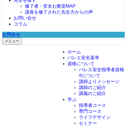
先生を探す
修了者・安全お教室MAP
講座を修了された先生方からの声
お問い合せ
コラム
お問合せ
メニュー
ホーム
バレエ安全基準
資格について
バレエ安全指導者資格
®︎について
講師よりメッセージ
講師のご紹介
講義のご紹介
学ぶ
指導者コース
専門コース
バレエ安全指導
者養成スクール
ライフデザイン
指導者のための
はじめてのバレ
解剖学コース
セミナー
Blooming Mind