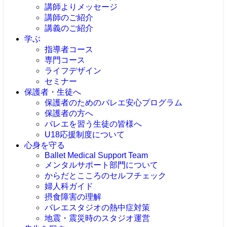
講師よりメッセージ
講師のご紹介
講義のご紹介
学ぶ
指導者コース
専門コース
バレエ安全指導者養成スクール
はじめてのバレエ指導コース
ライフデザイン
指導者のための解剖学コース
ベーシック講座
リトミック・ネクスト
セミナー
Blooming Mind
プロフェッショナル講座
バレエ姿勢ベーシックインストラクターコー
ライフ&ワーク
保護者・生徒へ
ス
保護者のためのバレエ安心プログラム
バレエ専門トレーナーコース
保護者の方へ
メディカルシニアバレエコース
バレエを習う生徒の皆様へ
心のサポーターwithバレエ コース
U18応援制度について
心身を守る
Ballet Medical Support Team
メンタルサポート部門について
からだとこころのセルフチェック
婦人科ガイド
摂食障害の理解
バレエスタジオの熱中症対策
地震・震災時のスタジオ運営