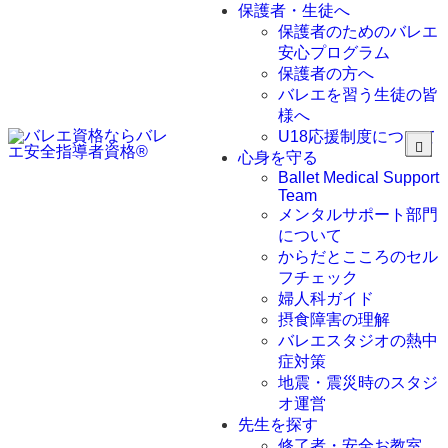
エ指導コース
リトミック・ネ
ライフ&ワーク
保護者・生徒へ
ベーシック講座
クスト
保護者のためのバレエ
プロフェッショ
バレエ姿勢ベー
安心プログラム
ナル講座
シックインストラ
保護者の方へ
クターコース
バレエを習う生徒の皆
バレエ専門トレ
様へ
ーナーコース
U18応援制度について
メディカルシニ
心身を守る
アバレエコース
Ballet Medical Support
心のサポーター
Team
withバレエ コース
メンタルサポート部門
について
からだとこころのセル
フチェック
婦人科ガイド
摂食障害の理解
バレエスタジオの熱中
症対策
地震・震災時のスタジ
オ運営
先生を探す
修了者・安全お教室