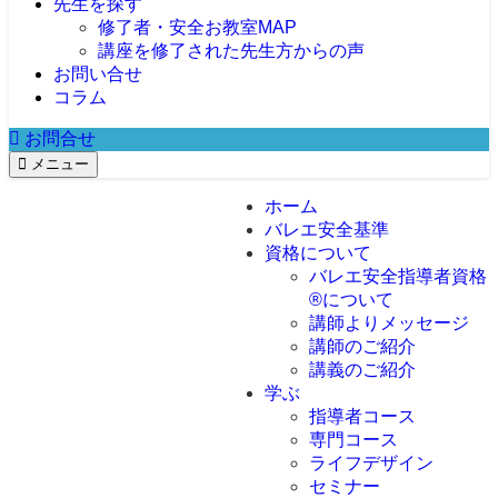
先生を探す
修了者・安全お教室MAP
講座を修了された先生方からの声
お問い合せ
コラム
お問合せ
メニュー
ホーム
バレエ安全基準
資格について
バレエ安全指導者資格
®︎について
講師よりメッセージ
講師のご紹介
講義のご紹介
学ぶ
指導者コース
専門コース
バレエ安全指導
者養成スクール
ライフデザイン
指導者のための
はじめてのバレ
解剖学コース
セミナー
Blooming Mind